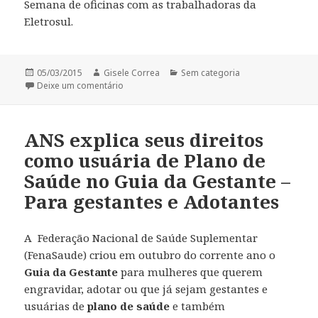
Semana de oficinas com as trabalhadoras da
Eletrosul.
Publicado
Autor
Categorias
05/03/2015
Gisele Correa
Sem categoria
em
em Dia Internacional de Mulher, 2015 – Progra
Deixe um comentário
ANS explica seus direitos
como usuária de Plano de
Saúde no Guia da Gestante –
Para gestantes e Adotantes
A Federação Nacional de Saúde Suplementar
(FenaSaude) criou em outubro do corrente ano o
Guia da Gestante
para mulheres que querem
engravidar, adotar ou que já sejam gestantes e
usuárias de
plano de saúde
e também