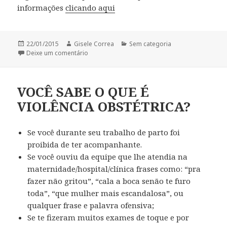
informações
clicando aqui
Publicado
Autor
Categorias
22/01/2015
Gisele Correa
Sem categoria
em
em ANS explica seus direitos como usuária de 
Deixe um comentário
VOCÊ SABE O QUE É
VIOLÊNCIA OBSTÉTRICA?
Se você durante seu trabalho de parto foi
proibida de ter acompanhante.
Se você ouviu da equipe que lhe atendia na
maternidade/hospital/clínica frases como: “pra
fazer não gritou”, “cala a boca senão te furo
toda”, “que mulher mais escandalosa”, ou
qualquer frase e palavra ofensiva;
Se te fizeram muitos exames de toque e por