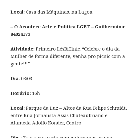
Local:
Casa das Máquinas, na Lagoa.
– O Acontece Arte e Política LGBT – Guilhermina:
84024173
Atividade:
Primeiro LésBiTinic. “Celebre o dia da
Mulher de forma diferente, venha pro picnic com a
gente!!!”
Dia:
08/03
Horário:
16h
Local:
Parque da Luz – Altos da Rua Felipe Schmidt,
entre Rua Jornalista Assis Chateaubriand e
Alameda Adolfo Konder, Centro
Obs.:
Traga sua cesta com guloseimas, canga,