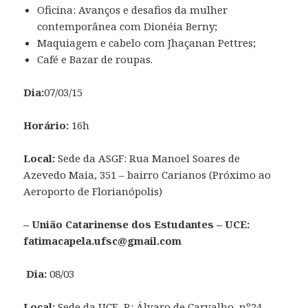
Oficina: Avanços e desafios da mulher
contemporânea com Dionéia Berny;
Maquiagem e cabelo com Jhaçanan Pettres;
Café e Bazar de roupas.
Dia:
07/03/15
Horário:
16h
Local:
Sede da ASGF: Rua Manoel Soares de
Azevedo Maia, 351 – bairro Carianos (Próximo ao
Aeroporto de Florianópolis)
– União Catarinense dos Estudantes – UCE:
fatimacapela.ufsc@gmail.com
Dia:
08/03
Local:
Sede da UCE, R: Álvaro de Carvalho, nº24,