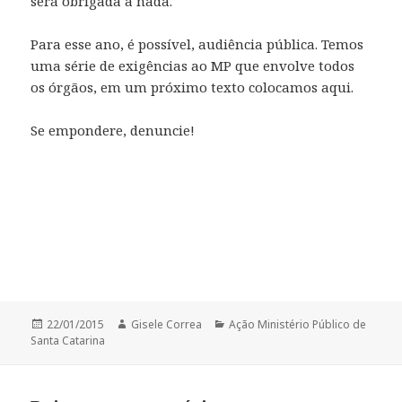
será obrigada a nada.
Para esse ano, é possível, audiência pública. Temos
uma série de exigências ao MP que envolve todos
os órgãos, em um próximo texto colocamos aqui.
Se empondere, denuncie!
Publicado
Autor
Categorias
22/01/2015
Gisele Correa
Ação Ministério Público de
em
Santa Catarina