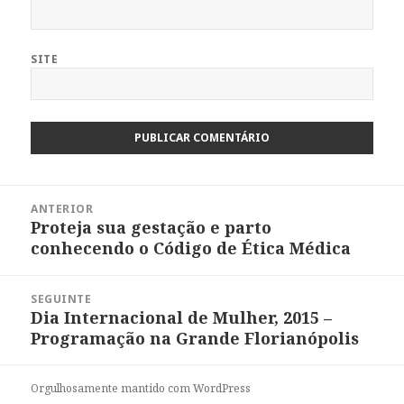
SITE
Navegação
ANTERIOR
de
Proteja sua gestação e parto
Post
Post
conhecendo o Código de Ética Médica
anterior:
SEGUINTE
Dia Internacional de Mulher, 2015 –
Próximo
Programação na Grande Florianópolis
post:
Orgulhosamente mantido com WordPress