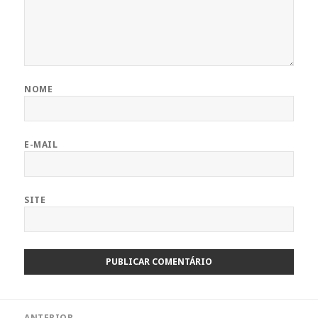
NOME
E-MAIL
SITE
Navegação
ANTERIOR