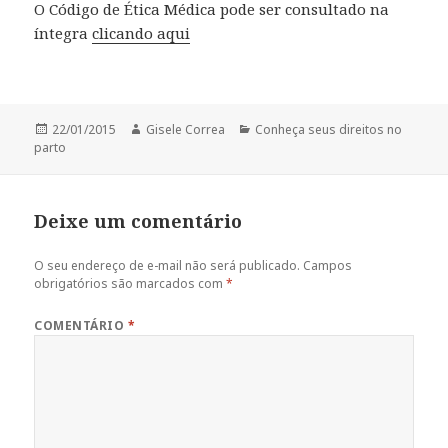
O Código de Ética Médica pode ser consultado na
íntegra
clicando aqui
Publicado
Autor
Categorias
22/01/2015
Gisele Correa
Conheça seus direitos no
em
parto
Deixe um comentário
O seu endereço de e-mail não será publicado.
Campos
obrigatórios são marcados com
*
COMENTÁRIO
*