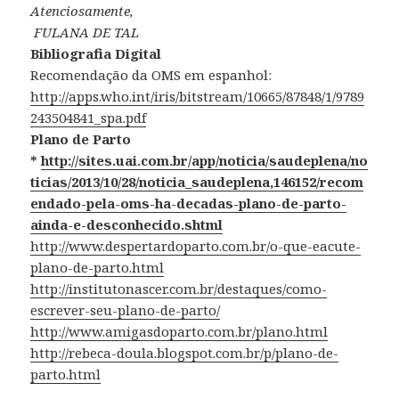
Atenciosamente,
FULANA DE TAL
Bibliografia Digital
Recomendação da OMS em espanhol:
http://apps.who.int/iris/bitstream/10665/87848/1/9789
243504841_spa.pdf
Plano de Parto
*
http://sites.uai.com.br/app/noticia/saudeplena/no
ticias/2013/10/28/noticia_saudeplena,146152/recom
endado-pela-oms-ha-decadas-plano-de-parto-
ainda-e-desconhecido.shtml
http://www.despertardoparto.com.br/o-que-eacute-
plano-de-parto.html
http://institutonascer.com.br/destaques/como-
escrever-seu-plano-de-parto/
http://www.amigasdoparto.com.br/plano.html
http://rebeca-doula.blogspot.com.br/p/plano-de-
parto.html