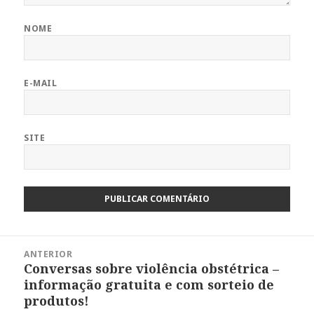
NOME
E-MAIL
SITE
Navegação
ANTERIOR
de
Conversas sobre violência obstétrica –
Post
Post
informação gratuita e com sorteio de
anterior:
produtos!